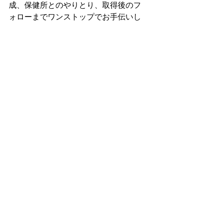
成、保健所とのやりとり、取得後のフ
ォローまでワンストップでお手伝いし
ます。
「ここだけ教えてほしい」「具体的な
見積りが知りたい」というご相談も大
歓迎です。  
安全で美味しい商品を世に送り出す、
その第一歩を一緒に踏み出しましょ
う。  
お気軽にお問い合わせください！  
▶️ お問い合わせは
こちら