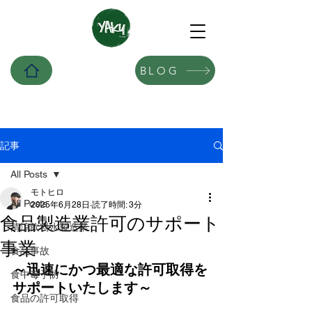
BLOG
記事
All Posts
モトヒロ
All Posts
2025年6月28日
読了時間: 3分
食品製造業許可のサポート
清涼飲料水製造業
事業
食品事故
～迅速にかつ最適な許可取得を
食中毒予防
サポートいたします～
食品の許可取得