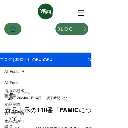
BLOG
ブログ | 株式会社YAKU YAKU
All Posts
All Posts
清涼飲料水
モトヒロ
製造業
2024年2月14日
読了時間: 2分
食品事故
食品表示の110番「FAMICにつ
食中毒予防
いて」
食品の許可
取得