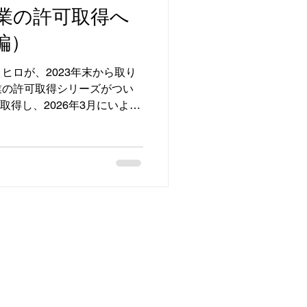
業の許可取得へ
編）
ヒロが、2023年末から取り
業の許可取得シリーズがつい
取得し、2026年3月にいよい
モコン）」の販売を開始しま
味とウコンの風味を掛け合わ
しく、毎日飲みたくなる一
料不使用、成分規格検査もク
大分県津久見市の「かえで薬
許可申請、商品設計まで、長い
ゴールをぜひご覧ください。