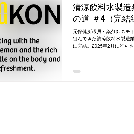
清涼飲料水製造
の道 ＃4（完結
元保健所職員・薬剤師のモト
組んできた清涼飲料水製造
に完結。2025年2月に許可を
よ商品「LEMOKON（レ
す。レモンのさわやかな酸
せた炭酸飲料で、「体に優
本」を目指して開発。保存
リア済みです。販売場所は
局」。施設のDIY改装から
道のりを経てたどり着いた