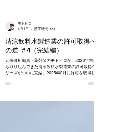
モトヒロ
4月1日
読了時間: 4分
清涼飲料水製造業の許可取得へ
の道 ＃4（完結編）
元保健所職員・薬剤師のモトヒロが、2023年末か
ら取り組んできた清涼飲料水製造業の許可取得シ
リーズがついに完結。2025年2月に許可を取得し、
2026年3月にいよいよ商品「LEMOKON（レモコ
ン）」の販売を開始します。レモンのさわやかな
酸味とウコンの風味を掛け合わせた炭酸飲料で、
「体に優しく、毎日飲みたくなる一本」を目指し
て開発。保存料不使用、成分規格検査もクリア済
みです。販売場所は大分県津久見市の「かえで薬