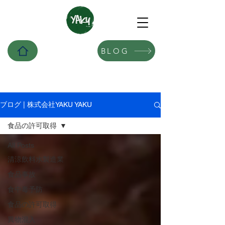
BLOG
ブログ | 株式会社YAKU YAKU
食品の許可取得
All Posts
清涼飲料水製造業
食品事故
食中毒予防
食品の許可取得
異物混入