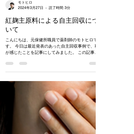
モトヒロ
2024年3月27日
読了時間: 3分
紅麹主原料による自主回収につ
いて
こんにちは、元保健所職員で薬剤師のモトヒロで
す。 今日は最近発表のあった自主回収事例で、私
が感じたことを記事にしてみました。 この記事を
読むことで食品衛生の理解が深まります。 1.紅麹
コレステヘルプについて 紅麹コレステヘルプは、
悪玉コレステロール（LDLコレステロール）の...