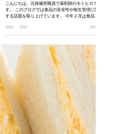
本県から「2月9日（金）医療機関から、胃腸炎様
症状を呈している患者1名が受診しており、2月3日
（土）に5名で熊本市内の飲食店を利用し、5名全
員が有症状である。」と連絡がありました。 調
モトヒロ
査の結果、当該グループは職場の同僚5名で、2月3
2024年2月14日
読了時間: 2分
日（土）18時頃から当該飲食店で食事をしてお
食品表示の110番「FAMICにつ
り、5名全員2月4日（日）から2月7日（水）にかけ
て腹痛、下痢、発熱などの症状を訴え、そのうち3
いて」
名が医療機関を受診していることが判明しまし
た。 有症者5名の共通食に、当該飲食店での食事
こんにちは、元保健所職員で薬剤師のモトヒロで
があり、また、有症者の検便検査結果、有症者の
す。 このブログでは食品の安全性や衛生管理に関
喫食状況や発症状況、当該飲食店での調理状況か
する話題を取り上げています。 今年２月は食品表
ら、この飲食店の食事を原因とする食中毒と断定
示の偽装問題のニュースが多い気がします（地元
し、この飲食店に対して3日間の営業停止処分とな
でもあったから尚更）。 そこで今回は、食品表示
りました。...
の偽装問題を解決してくれる行政法人「FAMIC」
について、元保健所職員の視点から解説します。
FAMICとは 産地判別の原理 最後に 1.FAMICとは
FAMICは、農林水産業の振興と安定に貢献するた
めに設立された法人です。 FAMICの主な事業は、
農林水産物の流通や品質管理、食料安全保障や食
料教育、農林水産業の国際協力などです。FAMIC