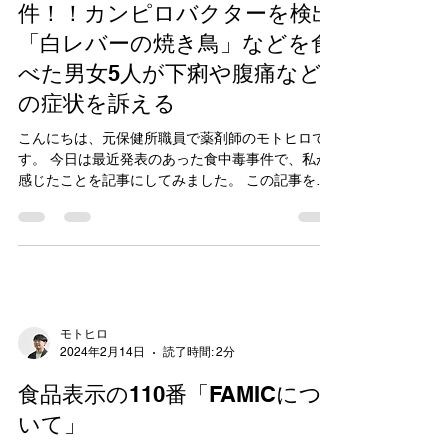
モトヒロ
2024年2月16日
読了時間: 3分
同じ飲食店で3回目の 食中毒事
件！！カンピロバクターを検出
「白レバーの焼き鳥」などを食
べた男女5人が下痢や腹痛など
の症状を訴える
こんにちは、元保健所職員で薬剤師のモトヒロで
す。 今日は最近発表のあった食中毒事件で、私が
感じたことを記事にしてみました。 この記事を読
むことで食品衛生の理解が深まります。 事件につ
いて カンピロバクターとは 最後に 1.事件について
令和6年（2024年）2月9日（金）16時30分、熊