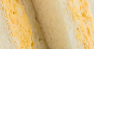
では、原産地や品種、加工食品の原材料等が正し
く表示されているか等について、科学的な検査を
行っています。 また、食品の遺伝子組換えに関す
る表示が正しいかの検査を行い、必要な場合は、
分別生産流通管理（IPハンドリング）が適正に行
われているかどうか、製造業者等への調査を行っ
ています。 これらの検査の結果、不適切な表示の
疑いが生じた場合は、農林水産省からの指示に基
づき、製造業者等に対する立