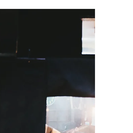
集団食中毒について
こんにちは、元保健所職員で薬剤師のモトヒロで
す。 今日は最近発表のあった食中毒事件で、私が
感じたことを記事にしてみました。 この記事を読
むことで食品衛生の理解が深まります。 1.最近の
食中毒事件 2.共通していること 3.衛生管理してい
くには 食中毒事件について、全国の状況を調べて
いくなかで、ここ最近の傾向としては、 集団的な
食中毒事件が目立ったように感じます。 1.最近の
食中毒事件 最近の話だと、愛知県の病院内での黄
色ブドウ球菌による事件や岐阜県の老人ホーム内
でのノロウイルスによる事件や東京都内の結婚式
場でのノロウイルスによる事件等が発生していま
した。 2.共通していること 結婚式場はちがいます
が、病院や老人ホームは一般的に集団給食施設
（集団給食施設とは、学校、病院、その他の施設
において、継続的に不特定又は多数の者に食品を
供与する施設のことである。特定かつ多数の者に
対して継続的に1回100食以上又は1日250食以上の
食事を提供する施設であることもある。）と言わ
れており、食品衛生の管理がより必要とされてい