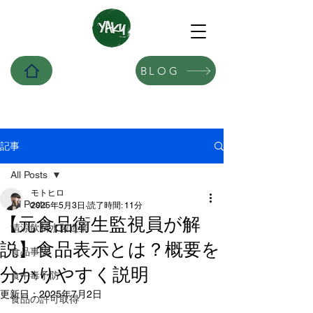
BLOG
記事
All Posts
モトヒロ
All Posts
2025年5月3日
読了時間: 11分
【元食品衛生監視員が解
清涼飲料水製造業
説】食品表示とは？概要を
食品事故
分かりやすく説明
食中毒予防
更新日：
2025年7月2日
食品の許可取得