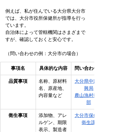
例えば、私が住んでいる大分県大分市
では、大分市役所保健所が指導を行っ
ています。
自治体によって管轄機関はさまざまで
すが、確認しておくと安心です。
（問い合わせの例：大分市の場合）
事項名
具体的な内容
問い合わせ先
品質事項
名称、原材料
大分県中部振
名、原産地、
興局
内容量など
農山
漁村振興
部
衛生事項
添加物、アレ
大分市保健所
ルゲン、期限
衛生課
表示、製造者