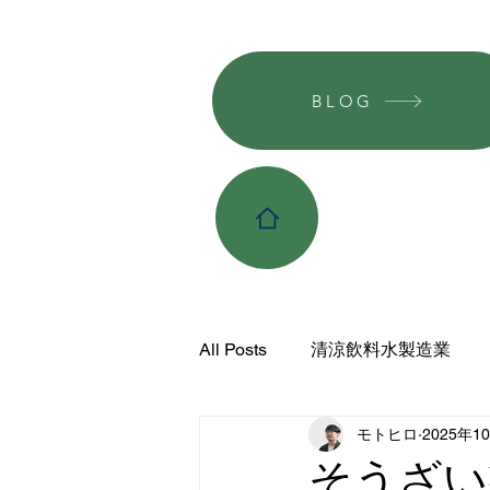
BLOG
All Posts
清涼飲料水製造業
モトヒロ
2025年1
HACCP
そうざい