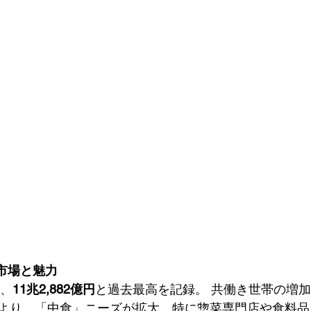
市場と魅力
は、
11兆2,882億円
と過去最高を記録。 共働き世帯の増
より、「中食」ニーズが拡大。特に惣菜専門店や食料品